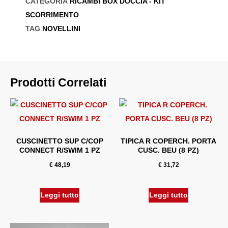
CATEGORIA
RICAMBI BOX DOCCIA - KIT
SCORRIMENTO
TAG
NOVELLINI
Prodotti Correlati
CUSCINETTO SUP C/COP
TIPICA R COPERCH. PORTA
CONNECT R/SWIM 1 PZ
CUSC. BEU (8 PZ)
€
48,19
€
31,72
Leggi tutto
Leggi tutto