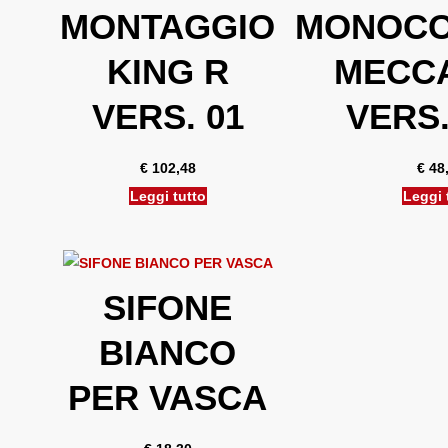
MONTAGGIO
MONOC
KING R
MECC
VERS. 01
VERS.
€
102,48
€
48
Leggi tutto
Leggi 
SIFONE
BIANCO
PER VASCA