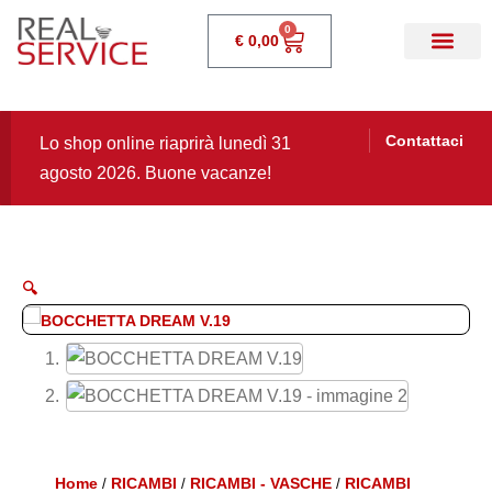
0
€
0,00
Contattaci
Lo shop online riaprirà lunedì 31
agosto 2026. Buone vacanze!
🔍
Home
RICAMBI
RICAMBI - VASCHE
RICAMBI
/
/
/