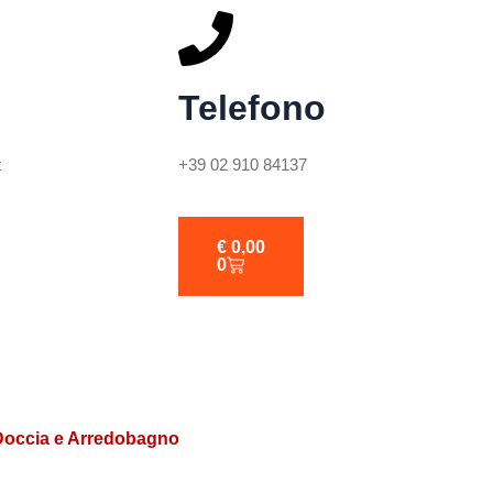
Telefono
t
+39 02 910 84137
€
0,00
0