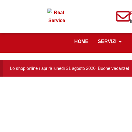
HOME
SERVIZI
Lo shop online riaprirà lunedì 31 agosto 2026. Buone vacanze!