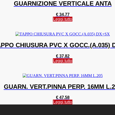
GUARNIZIONE VERTICALE ANTA
€
34,77
Leggi tutto
APPO CHIUSURA PVC X GOCC.(A.035) 
€
37,82
Leggi tutto
GUARN. VERT.PINNA PERP. 16MM L.2
€
47,58
Leggi tutto