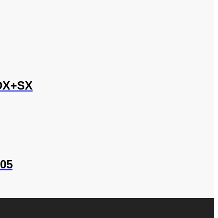
DX+SX
05