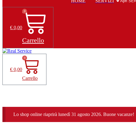
HOME
SERVIZI
Apri SE
0
€
0,00
Carrello
0
€
0,00
Carrello
Lo shop online riaprirà lunedì 31 agosto 2026. Buone vacanze!