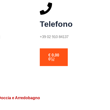
Telefono
t
+39 02 910 84137
€
0,00
0