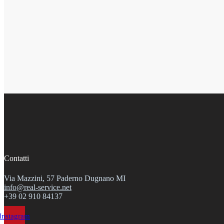
Contatti
Via Mazzini, 57 Paderno Dugnano MI
info@real-service.net
+39 02 910 84137
Instagram