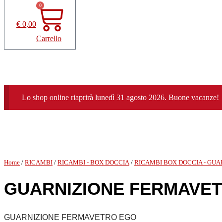
0
€
0,00
Carrello
Lo shop online riaprirà lunedì 31 agosto 2026. Buone vacanze!
Home
/
RICAMBI
/
RICAMBI - BOX DOCCIA
/
RICAMBI BOX DOCCIA - GUA
GUARNIZIONE FERMAVE
GUARNIZIONE FERMAVETRO EGO