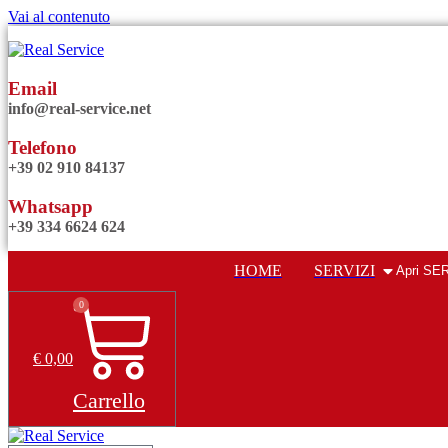
Vai al contenuto
Email
info@real-service.net
Telefono
+39 02 910 84137
Whatsapp
+39 334 6624 624
HOME
SERVIZI
Apri SE
0
€
0,00
Carrello