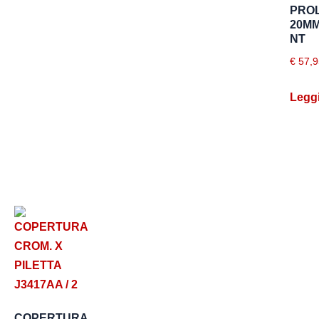
PRO
20MM
NT
€
57,9
Leggi
COPERTURA