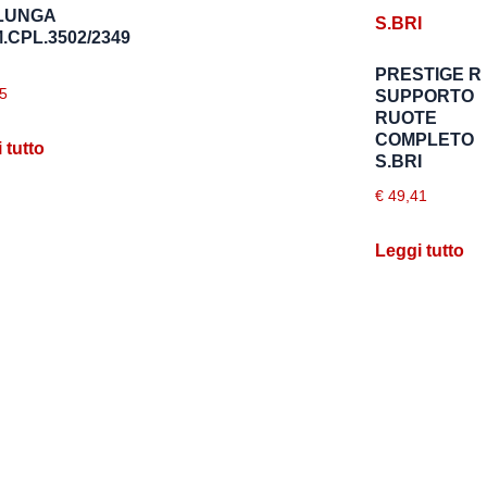
LUNGA
.CPL.3502/2349
PRESTIGE R
5
SUPPORTO
RUOTE
COMPLETO
 tutto
S.BRI
€
49,41
Leggi tutto