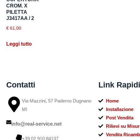
CROM. X
PILETTA
J3417AA / 2
€
61,00
Leggi tutto
Contatti
Link Rapid
Via Mazzini, 57 Paderno Dugnano
Home
MI
Installazione
Post Vendita
info@real-service.net
Rilievi su Misur
Vendita Ricamb
+39 02 910 84137