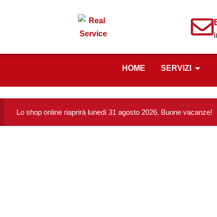
HOME
SERVIZI
Lo shop online riaprirà lunedì 31 agosto 2026. Buone vacanze!