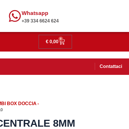
Whatsapp
+39 334 6624 624
0
€
0,00
Contattaci
BI BOX DOCCIA -
10
 CENTRALE 8MM