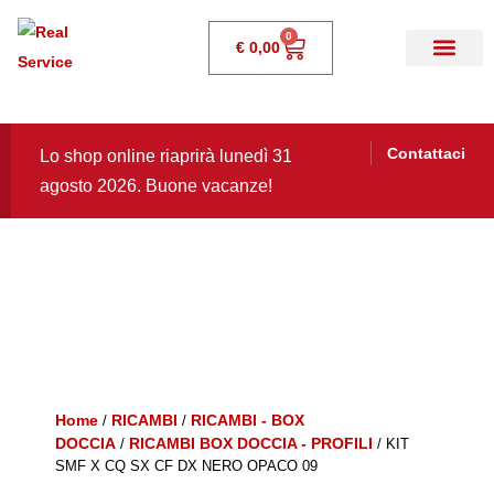
0
€
0,00
Contattaci
Lo shop online riaprirà lunedì 31
agosto 2026. Buone vacanze!
Home
RICAMBI
RICAMBI - BOX
/
/
DOCCIA
RICAMBI BOX DOCCIA - PROFILI
/
/ KIT
SMF X CQ SX CF DX NERO OPACO 09